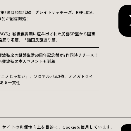
NICLE”第2弾は90年代編 グレイトリッチーズ、REPLICA、
Sの9作品が配信開始！
OLKWAYS』戦後復興期に産み出された民謡SP盤から国宝
「盆踊り唄篇」「諸国民謡巡り篇」
難波弘之の鍵盤生活50周年記念盤が2作同時リリース！
※難波弘之本人コメントも到着
アニメじゃない」、ソロアルバム3作、オメガトライ
にある一貫性
運営会社
プライバシーポリシー
お問い合わせ
サイトの利便性向上を目的に、Cookieを使用しています。