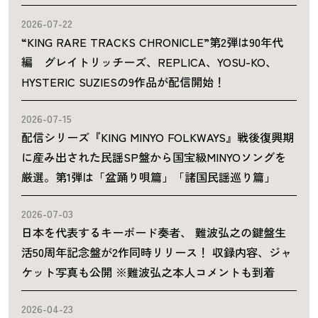
2026-07-22
“KING RARE TRACKS CHRONICLE”第2弾は90年代
編 グレイトリッチーズ、REPLICA、YOSU-KO、
HYSTERIC SUZIESの9作品が配信開始！
2026-07-15
配信シリーズ『KING MINYO FOLKWAYS』戦後復興期
に産み出された民謡SP盤から国宝級MINYOソングを
厳選。第1弾は「盆踊り唄篇」「諸国民謡巡り篇」
2026-07-03
日本を代表するキーボード奏者、 難波弘之の鍵盤生
活50周年記念盤が2作同時リリース！ 収録内容、ジャ
ケット写真も公開 ※難波弘之本人コメントも到着
2026-04-23