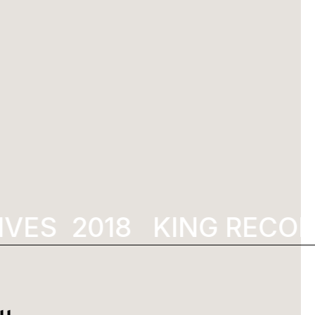
VES
2018
KING RECOR