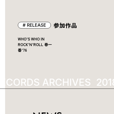
参加作品
RELEASE
WHO’S WHO IN
ROCK’N’ROLL 春一
番’76
ECORDS ARCHIVES
2018