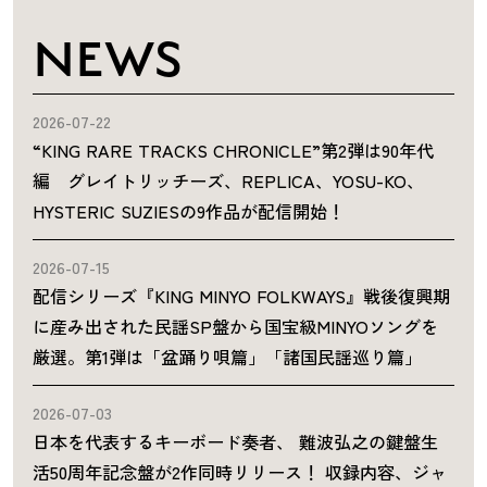
NEWS
2026-07-22
“KING RARE TRACKS CHRONICLE”第2弾は90年代
編 グレイトリッチーズ、REPLICA、YOSU-KO、
HYSTERIC SUZIESの9作品が配信開始！
2026-07-15
配信シリーズ『KING MINYO FOLKWAYS』戦後復興期
に産み出された民謡SP盤から国宝級MINYOソングを
厳選。第1弾は「盆踊り唄篇」「諸国民謡巡り篇」
2026-07-03
日本を代表するキーボード奏者、 難波弘之の鍵盤生
活50周年記念盤が2作同時リリース！ 収録内容、ジャ