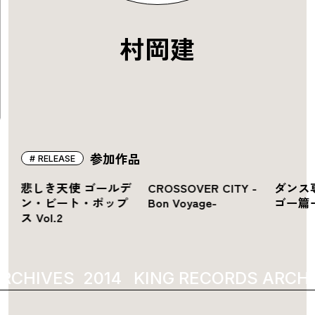
村岡建
参加作品
RELEASE
ン
悲しき天使 ゴールデ
CROSSOVER CITY -
ダンス
G
ン・ビート・ポップ
Bon Voyage-
ゴー篇
ス Vol.2
RCHIVES
2014
KING RECORDS ARCHI