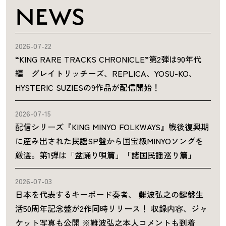
NEWS
2026-07-22
“KING RARE TRACKS CHRONICLE”第2弾は90年代
編 グレイトリッチーズ、REPLICA、YOSU-KO、
HYSTERIC SUZIESの9作品が配信開始！
2026-07-15
配信シリーズ『KING MINYO FOLKWAYS』戦後復興期
に産み出された民謡SP盤から国宝級MINYOソングを
厳選。第1弾は「盆踊り唄篇」「諸国民謡巡り篇」
2026-07-03
日本を代表するキーボード奏者、 難波弘之の鍵盤生
活50周年記念盤が2作同時リリース！ 収録内容、ジャ
ケット写真も公開 ※難波弘之本人コメントも到着