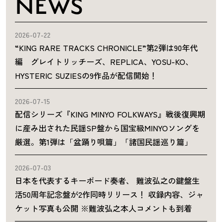
NEWS
2026-07-22
“KING RARE TRACKS CHRONICLE”第2弾は90年代
編 グレイトリッチーズ、REPLICA、YOSU-KO、
HYSTERIC SUZIESの9作品が配信開始！
2026-07-15
配信シリーズ『KING MINYO FOLKWAYS』戦後復興期
に産み出された民謡SP盤から国宝級MINYOソングを
厳選。第1弾は「盆踊り唄篇」「諸国民謡巡り篇」
2026-07-03
日本を代表するキーボード奏者、 難波弘之の鍵盤生
活50周年記念盤が2作同時リリース！ 収録内容、ジャ
ケット写真も公開 ※難波弘之本人コメントも到着