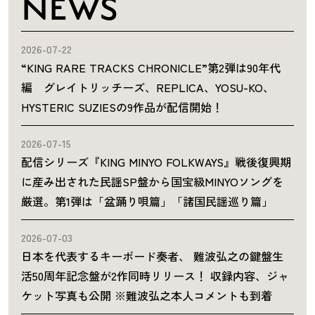
NEWS
2026-07-22
“KING RARE TRACKS CHRONICLE”第2弾は90年代
編 グレイトリッチーズ、REPLICA、YOSU-KO、
HYSTERIC SUZIESの9作品が配信開始！
2026-07-15
配信シリーズ『KING MINYO FOLKWAYS』戦後復興期
に産み出された民謡SP盤から国宝級MINYOソングを
厳選。第1弾は「盆踊り唄篇」「諸国民謡巡り篇」
2026-07-03
日本を代表するキーボード奏者、 難波弘之の鍵盤生
活50周年記念盤が2作同時リリース！ 収録内容、ジャ
ケット写真も公開 ※難波弘之本人コメントも到着