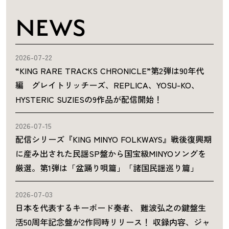
NEWS
2026-07-22
“KING RARE TRACKS CHRONICLE”第2弾は90年代
編 グレイトリッチーズ、REPLICA、YOSU-KO、
HYSTERIC SUZIESの9作品が配信開始！
2026-07-15
配信シリーズ『KING MINYO FOLKWAYS』戦後復興期
に産み出された民謡SP盤から国宝級MINYOソングを
厳選。第1弾は「盆踊り唄篇」「諸国民謡巡り篇」
2026-07-03
日本を代表するキーボード奏者、 難波弘之の鍵盤生
活50周年記念盤が2作同時リリース！ 収録内容、ジャ