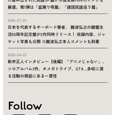
厳選。第1弾は「盆踊り唄篇」「諸国民謡巡り篇」
2026-07-03
日本を代表するキーボード奏者、 難波弘之の鍵盤生
活50周年記念盤が2作同時リリース！ 収録内容、ジャ
ケット写真も公開 ※難波弘之本人コメントも到着
2026-04-23
新井正人インタビュー【後編】「アニメじゃない」、
ソロアルバム3作、オメガトライブ、ST4…多岐に渡
る活動の根底にある一貫性
Follow