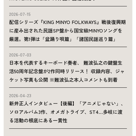
2026-07-15
配信シリーズ『KING MINYO FOLKWAYS』戦後復興期
に産み出された民謡SP盤から国宝級MINYOソングを
厳選。第1弾は「盆踊り唄篇」「諸国民謡巡り篇」
2026-07-03
日本を代表するキーボード奏者、 難波弘之の鍵盤生
活50周年記念盤が2作同時リリース！ 収録内容、ジャ
ケット写真も公開 ※難波弘之本人コメントも到着
2026-04-23
新井正人インタビュー【後編】「アニメじゃない」、
ソロアルバム3作、オメガトライブ、ST4…多岐に渡
る活動の根底にある一貫性