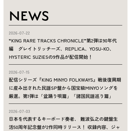
NEWS
2026-07-22
“KING RARE TRACKS CHRONICLE”第2弾は90年代
編 グレイトリッチーズ、REPLICA、YOSU-KO、
HYSTERIC SUZIESの9作品が配信開始！
2026-07-15
配信シリーズ『KING MINYO FOLKWAYS』戦後復興期
に産み出された民謡SP盤から国宝級MINYOソングを
厳選。第1弾は「盆踊り唄篇」「諸国民謡巡り篇」
2026-07-03
日本を代表するキーボード奏者、 難波弘之の鍵盤生
活50周年記念盤が2作同時リリース！ 収録内容、ジャ