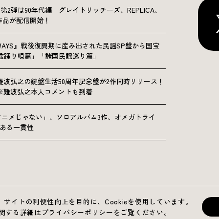
NICLE”第2弾は90年代編 グレイトリッチーズ、REPLICA、
Sの9作品が配信開始！
OLKWAYS』戦後復興期に産み出された民謡SP盤から国宝
「盆踊り唄篇」「諸国民謡巡り篇」
難波弘之の鍵盤生活50周年記念盤が2作同時リリース！
※難波弘之本人コメントも到着
アニメじゃない」、ソロアルバム3作、オメガトライ
にある一貫性
運営会社
プライバシーポリシー
お問い合わせ
サイトの利便性向上を目的に、Cookieを使用しています。
用に関する詳細はプライバシーポリシーをご覧ください。