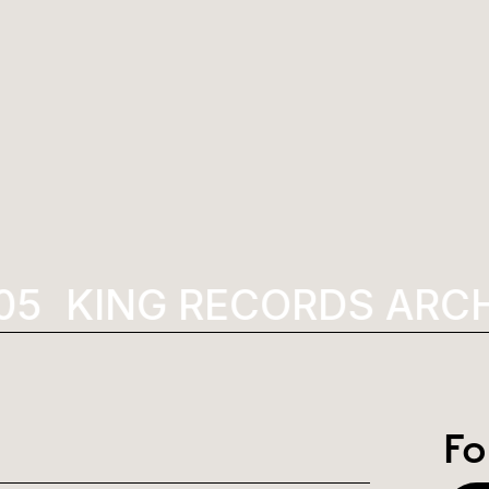
5
KING RECORDS ARCH
Fo