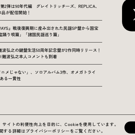
NICLE”第2弾は90年代編 グレイトリッチーズ、REPLICA、
Sの9作品が配信開始！
OLKWAYS』戦後復興期に産み出された民謡SP盤から国宝
「盆踊り唄篇」「諸国民謡巡り篇」
難波弘之の鍵盤生活50周年記念盤が2作同時リリース！
※難波弘之本人コメントも到着
アニメじゃない」、ソロアルバム3作、オメガトライ
にある一貫性
運営会社
プライバシーポリシー
お問い合わせ
サイトの利便性向上を目的に、Cookieを使用しています。
用に関する詳細はプライバシーポリシーをご覧ください。