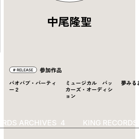
中尾隆聖
参加作品
RELEASE
バオバブ・パーティ
ミュージカル バッ
夢みる
ト
ー２
カーズ・オーディシ
ョン
RDS ARCHIVES
3007
KING RECORDS 