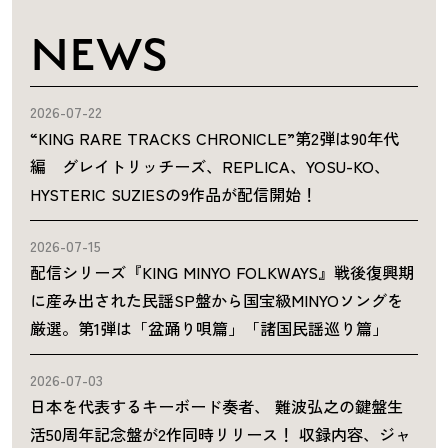
NEWS
2026-07-22
“KING RARE TRACKS CHRONICLE”第2弾は90年代
編 グレイトリッチーズ、REPLICA、YOSU-KO、
HYSTERIC SUZIESの9作品が配信開始！
2026-07-15
配信シリーズ『KING MINYO FOLKWAYS』戦後復興期
に産み出された民謡SP盤から国宝級MINYOソングを
厳選。第1弾は「盆踊り唄篇」「諸国民謡巡り篇」
2026-07-03
日本を代表するキーボード奏者、 難波弘之の鍵盤生
活50周年記念盤が2作同時リリース！ 収録内容、ジャ