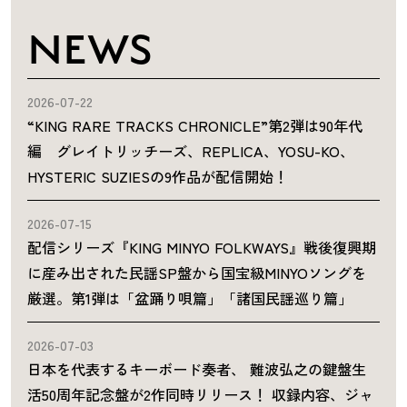
NEWS
2026-07-22
“KING RARE TRACKS CHRONICLE”第2弾は90年代
編 グレイトリッチーズ、REPLICA、YOSU-KO、
HYSTERIC SUZIESの9作品が配信開始！
2026-07-15
配信シリーズ『KING MINYO FOLKWAYS』戦後復興期
に産み出された民謡SP盤から国宝級MINYOソングを
厳選。第1弾は「盆踊り唄篇」「諸国民謡巡り篇」
2026-07-03
日本を代表するキーボード奏者、 難波弘之の鍵盤生
活50周年記念盤が2作同時リリース！ 収録内容、ジャ