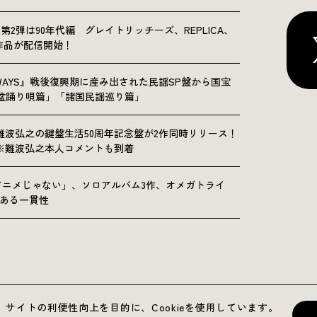
NICLE”第2弾は90年代編 グレイトリッチーズ、REPLICA、
Sの9作品が配信開始！
OLKWAYS』戦後復興期に産み出された民謡SP盤から国宝
「盆踊り唄篇」「諸国民謡巡り篇」
難波弘之の鍵盤生活50周年記念盤が2作同時リリース！
※難波弘之本人コメントも到着
アニメじゃない」、ソロアルバム3作、オメガトライ
にある一貫性
運営会社
プライバシーポリシー
お問い合わせ
サイトの利便性向上を目的に、Cookieを使用しています。