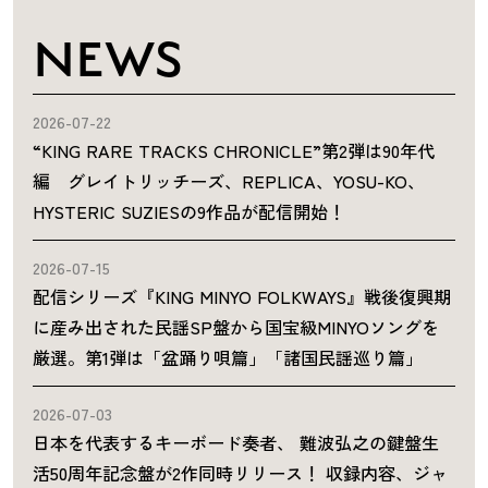
NEWS
2026-07-22
“KING RARE TRACKS CHRONICLE”第2弾は90年代
編 グレイトリッチーズ、REPLICA、YOSU-KO、
HYSTERIC SUZIESの9作品が配信開始！
2026-07-15
配信シリーズ『KING MINYO FOLKWAYS』戦後復興期
に産み出された民謡SP盤から国宝級MINYOソングを
厳選。第1弾は「盆踊り唄篇」「諸国民謡巡り篇」
2026-07-03
日本を代表するキーボード奏者、 難波弘之の鍵盤生
活50周年記念盤が2作同時リリース！ 収録内容、ジャ