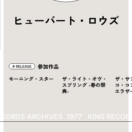
ヒューバート・ロウズ
参加作品
RELEASE
ン
モーニング・スター
ザ・ライト・オヴ・
ザ・サ
スプリング -春の祭
コ・コ
典-
エラザ
ECORDS ARCHIVES
1977
KING RECOR