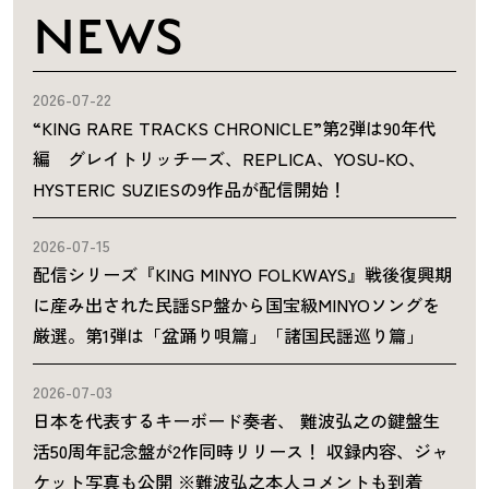
NEWS
2026-07-22
“KING RARE TRACKS CHRONICLE”第2弾は90年代
編 グレイトリッチーズ、REPLICA、YOSU-KO、
HYSTERIC SUZIESの9作品が配信開始！
2026-07-15
配信シリーズ『KING MINYO FOLKWAYS』戦後復興期
に産み出された民謡SP盤から国宝級MINYOソングを
厳選。第1弾は「盆踊り唄篇」「諸国民謡巡り篇」
2026-07-03
日本を代表するキーボード奏者、 難波弘之の鍵盤生
活50周年記念盤が2作同時リリース！ 収録内容、ジャ
ケット写真も公開 ※難波弘之本人コメントも到着