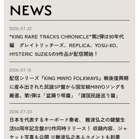
NEWS
2026-07-22
“KING RARE TRACKS CHRONICLE”第2弾は90年代
編 グレイトリッチーズ、REPLICA、YOSU-KO、
HYSTERIC SUZIESの9作品が配信開始！
2026-07-15
配信シリーズ『KING MINYO FOLKWAYS』戦後復興期
に産み出された民謡SP盤から国宝級MINYOソングを
厳選。第1弾は「盆踊り唄篇」「諸国民謡巡り篇」
2026-07-03
日本を代表するキーボード奏者、 難波弘之の鍵盤生
活50周年記念盤が2作同時リリース！ 収録内容、ジャ
ケット写真も公開 ※難波弘之本人コメントも到着