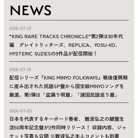
NEWS
2026-07-22
“KING RARE TRACKS CHRONICLE”第2弾は90年代
編 グレイトリッチーズ、REPLICA、YOSU-KO、
HYSTERIC SUZIESの9作品が配信開始！
2026-07-15
配信シリーズ『KING MINYO FOLKWAYS』戦後復興期
に産み出された民謡SP盤から国宝級MINYOソングを
厳選。第1弾は「盆踊り唄篇」「諸国民謡巡り篇」
2026-07-03
日本を代表するキーボード奏者、 難波弘之の鍵盤生
活50周年記念盤が2作同時リリース！ 収録内容、ジャ
ケット写真も公開 ※難波弘之本人コメントも到着