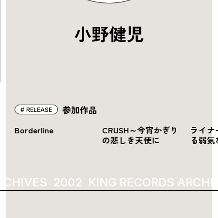
小野健児
参加作品
RELEASE
て
Borderline
CRUSH～今宵かぎり
ライナ
の悲しき天使に
る弱気
RCHIVES
2002
KING RECORDS ARCHI