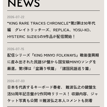
NEWS
2026-07-22
“KING RARE TRACKS CHRONICLE”第2弾は90年代
編 グレイトリッチーズ、REPLICA、YOSU-KO、
HYSTERIC SUZIESの9作品が配信開始！
2026-07-15
配信シリーズ『KING MINYO FOLKWAYS』戦後復興期
に産み出された民謡SP盤から国宝級MINYOソングを
厳選。第1弾は「盆踊り唄篇」「諸国民謡巡り篇」
2026-07-03
日本を代表するキーボード奏者、 難波弘之の鍵盤生
活50周年記念盤が2作同時リリース！ 収録内容、ジャ
ケット写真も公開 ※難波弘之本人コメントも到着