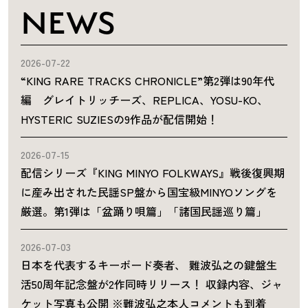
NEWS
2026-07-22
“KING RARE TRACKS CHRONICLE”第2弾は90年代
編 グレイトリッチーズ、REPLICA、YOSU-KO、
HYSTERIC SUZIESの9作品が配信開始！
2026-07-15
配信シリーズ『KING MINYO FOLKWAYS』戦後復興期
に産み出された民謡SP盤から国宝級MINYOソングを
厳選。第1弾は「盆踊り唄篇」「諸国民謡巡り篇」
2026-07-03
日本を代表するキーボード奏者、 難波弘之の鍵盤生
活50周年記念盤が2作同時リリース！ 収録内容、ジャ
ケット写真も公開 ※難波弘之本人コメントも到着