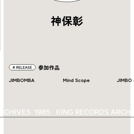
神保彰
参加作品
RELEASE
JIMBOMBA
Mind Scope
JIMBO 
RCHIVES
1985
KING RECORDS ARCHI