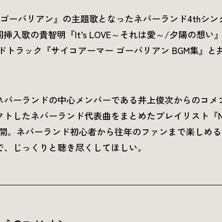
 ゴーバリアン』の主題歌となったネバーランド4thシング
と同挿入歌の貴智明『It’s LOVE～それは愛～/夕陽の想
トラック『サイコアーマー ゴーバリアン BGM集』と共に
ネバーランドの中心メンバーである井上俊次からのコメ
たネバーランド代表曲をまとめたプレイリスト『NEVERLAN
 Inoue』を公開。ネバーランド初心者から往年のファンまで楽
で、じっくりと聴き尽くしてほしい。