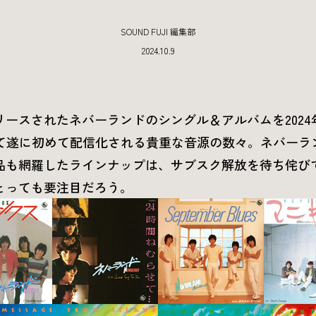
SOUND FUJI 編集部
2024.10.9
ースされたネバーランドのシングル＆アルバムを2024年
経て遂に初めて配信化される貴重な音源の数々。ネバーラ
品も網羅したラインナップは、サブスク解放を待ち侘び
とっても要注目だろう。