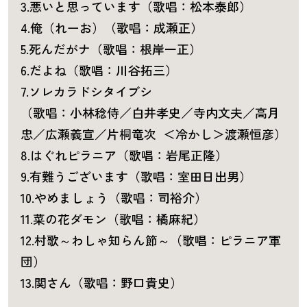
3.悪いと思っています（歌唱：松本泰郎）
4.俺（れーお）（歌唱：成瀬正）
5.死んだがナ（歌唱：根岸一正）
6.だよね（歌唱：川谷拓三）
7.ソレカラドシタイブシ
（歌唱：小林稔侍／白井孝史／寺内文夫／高月
忠／広瀬義宣／片桐竜次 ＜冷かし＞渡瀬恒彦）
8.はぐれピラニア（歌唱：岩尾正隆）
9.有難うございます（歌唱：室田日出男）
10.やめましょう（歌唱：司裕介）
11.菜の花ダモン（歌唱：橘麻紀）
12.村歌～わしゃ知らん節～（歌唱：ピラニア軍
団）
13.関さん（歌唱：野口貴史）