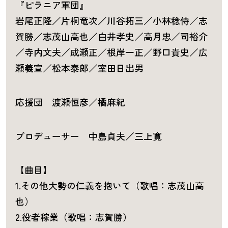
『ピラニア軍団』
岩尾正隆／片桐竜次／川谷拓三／小林稔侍／志
賀勝／志茂山高也／白井孝史／高月忠／司裕介
／寺内文夫／成瀬正／根岸一正／野口貴史／広
瀬義宣／松本泰郎／室田日出男
応援団 渡瀬恒彦／橘麻紀
プロデューサー 中島貞夫／三上寛
【曲目】
1.その他大勢の仁義を抱いて（歌唱：志茂山高
也）
2.役者稼業（歌唱：志賀勝）