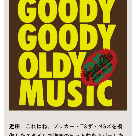
近田
これはね、ブッカー・T&ザ・MGズを模
倣したスタイルで洋楽のヒット曲をカバーした