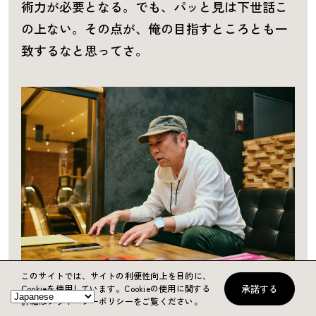
術力が必要となる。でも、パッと見は下世話こ
の上ない。その点が、俺の目指すところとも一
致するなと思ってさ。
このサイトでは、サイトの利便性向上を目的に、
承諾する
Cookieを使用しています。
Cookieの使用に関する
詳細はプライバシーポリシーをご覧ください。
――その『
ハルヲフォン・レコード
』、サウン