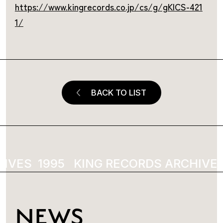
https://www.kingrecords.co.jp/cs/g/gKICS-421
1/
BACK TO LIST
S
1979
KING RECORDS ARCHIVES
19
NEWS