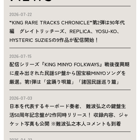
2026-07-22
“KING RARE TRACKS CHRONICLE”第2弾は90年代
編 グレイトリッチーズ、REPLICA、YOSU-KO、
HYSTERIC SUZIESの9作品が配信開始！
2026-07-15
配信シリーズ『KING MINYO FOLKWAYS』戦後復興期
に産み出された民謡SP盤から国宝級MINYOソングを
厳選。第1弾は「盆踊り唄篇」「諸国民謡巡り篇」
2026-07-03
日本を代表するキーボード奏者、 難波弘之の鍵盤生
活50周年記念盤が2作同時リリース！ 収録内容、ジャ
ケット写真も公開 ※難波弘之本人コメントも到着
2026-04-23