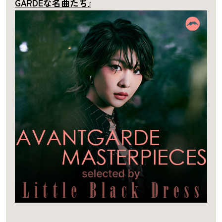
GARDEな名曲たち
』