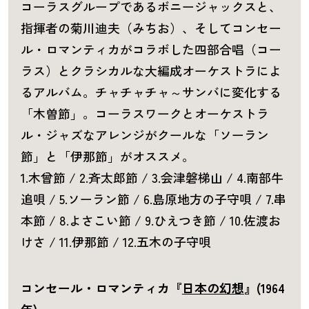
コーラスグループであるボニージャックスと、
指揮者の菊川迪夫（みちお）、そしてコンセー
ル・ロマンティカがコラボした四部合唱（コー
ラス）とクラシカルな大編成オーケストラによ
るアルバム。チャチャチャ～サンバに変化する
「木曽節」。コーラスワークとオーケストラ
ル・ジャズなアレンジがクールな「ソーラン
節」と「伊那節」がオススメ。
1.木曾節 / 2.斉太郎節 / 3.会津磐梯山 / 4.南部牛
追唄 / 5.ソーラン節 / 6.島原地方の子守唄 / 7.串
本節 / 8.よさこい節 / 9.ひえつき節 / 10.佐渡お
けさ / 11.伊那節 / 12.五木の子守唄
コンセール・ロマンティカ『
日本の幻想
』(1964