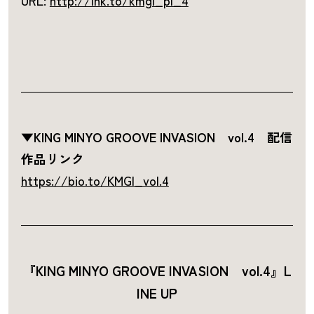
URL:
http://lnk.to/kmgi_pl_4
▼KING MINYO GROOVE INVASION vol.4 配信
作品リンク
https://bio.to/KMGI_vol.4
『KING MINYO GROOVE INVASION vol.4』L
INE UP