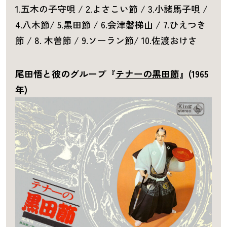
1.五木の子守唄 / 2.よさこい節 / 3.小諸馬子唄 /
4.八木節/ 5.黒田節 / 6.会津磐梯山 / 7.ひえつき
節 / 8. 木曽節 / 9.ソーラン節/ 10.佐渡おけさ
尾田悟と彼のグループ『
テナーの黒田節
』(1965
年)