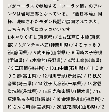
プがコーラスで参加する「ソーラン節」のアレ
ンジは岩河三郎となっている。『西日本篇』同
様、洗練されたモダン民謡が展開されており、
こちらも非常にカッコいいです。
1.木やりくずし(東京都) / 2.お江戸日本橋(東京
都) / 3.ダンチョネ節(神奈川県) / 4.ちゃっきり
節(静岡県) / 5.武田節(山梨県) / 6.岡崎の子守唄
(愛知県) / 7.木曽節(長野県) / 8.郡上節(岐阜県)
/ 9.三国節(福井県) / 10.山中節(石川県) / 11.こき
りこ節(富山県) / 12.相川音頭(新潟県) / 13.秩父
音頭(埼玉県) / 14.銚子大漁節(千葉県) / 15.常磐
炭坑節(茨城県) / 16.日光和楽踊り(栃木県) / 17.
草津湯もみ唄(群馬県) / 18.会津磐梯山(福島県) /
19.さんさ時雨(宮城県) / 20.紅花摘唄(山形県) / 2