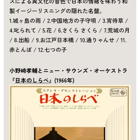
スによる異文化の音色で日本の情緒を味わう和
製イージーリスニングの隠れた名盤。
1.城ヶ島の雨 / 2.中国地方の子守唄 / 3.宵待草 /
4.叱られて / 5.花 / 6.さくら さくら / 7.荒城の月
/ 8.出船 / 9.お江戸日本橋 / 10.通りゃんせ / 11.
赤とんぼ / 12.七つの子
小野崎孝輔とニュー・サウンズ・オーケストラ
『
日本のしらべ
』(1966年)