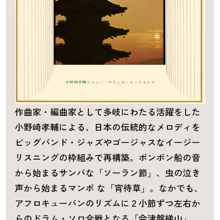
作曲家・編曲家として多岐にわたる活躍をした
小野崎孝輔による、日本の伝統的なメロディを
ビッグバンド・ジャズやゴージャスなイージー
リスニングの枠組みで再構築。ポンポン船の音
から始まるサンバな「ソーラン節」、虫の泣き
声から始まるマンボ な「宵待草」。なかでも、
アフロキューバンのリズムに２小節ずつ左右か
らのドラム・ソロ合戦となる「会津磐梯山」、