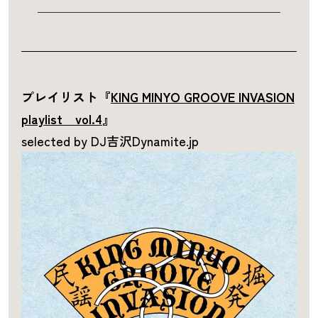
＿＿＿＿＿＿＿＿＿＿＿＿＿＿＿＿＿＿＿
プレイリスト『
KING MINYO GROOVE INVASION
playlist vol.4
』
selected by DJ吉沢Dynamite.jp