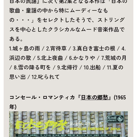
日本の民謡』に次ぐ第2集となる本作は「日本の
歌曲・童謡の中から特にムーディーなも
の・・・」をセレクトしたそうで、ストリング
スを中心としたクラシカルなムード音楽作品で
ある。
1.城ヶ島の雨 / 2.宵待草 / 3.真白き富士の根 / 4.
浜辺の歌 / 5.北上夜曲 / 6.かなりや / 7.荒城の月
/ 8.雪の降る町を / 9.北帰行 / 10.出船 / 11.夏の
思い出 / 12.叱られて
コンセール・ロマンティカ『
日本の郷愁
』(1965
年)