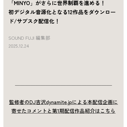
「MINYO」がさらに世界制覇を進める！
初デジタル音源化となる12作品をダウンロー
ド/サブスク配信化！
SOUND FUJI 編集部
2025.12.24
＿＿＿＿＿＿＿＿＿＿＿＿＿＿＿＿＿＿＿
監修者のDJ吉沢dynamite.jpによる本配信企画に
寄せたコメントと第1期配信作品紹介はこちら