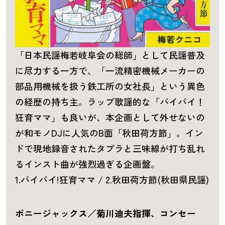
「日本民謡梅若岐阜会の総師」として民謡普及
に尽力する一方で、「一流精密機械メーカーの
部品用機械を扱う鉄工所の女社長」という異色
の経歴の持ち主。ラップ歌謡的な「バイバイ！
狂育ママ」も良いが、本企画として外せないの
が和モノDJに人気のB面「秋田荷方節」。イン
ドで現地録音されたタブラと三味線が打ち乱れ
るインスト曲が強烈過ぎる企画盤。
1.バイバイ!狂育ママ / 2.秋田荷方節(秋田県民謡)
ボニージャックス／菊川迪夫指揮、コンセー