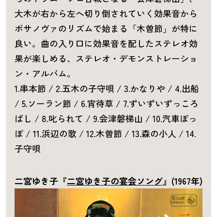
大木が右から左へ切り倒されていく効果音から
ボサノヴァのリズムで始まる「木曽節」が特に
良い。曲の入り口に効果音を配したステレオ効
果が楽しめる、ステレオ・デモンストレーショ
ン・アルバム。
1.串本節 / 2.五木の子守唄 / 3.かなりや / 4.出船
/ 5.ソーラン節 / 6.宵待草 / 7.ずいずいずっころ
ばし / 8.叱られて / 9.会津磐梯山 / 10.汽車ぽっ
ぽ / 11.浜辺の歌 / 12.木曽節 / 13.森の小人 / 14.
子守唄
二宮ゆき子『
二宮ゆき子の宴会ソング
』(1967年)