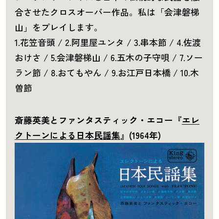
合させたクロスオーバー作品。私は「会津磐梯
山」をプレイします。
1.花笠音頭 / 2.阿里屋ユンタ / 3.串本節 / 4.佐渡
おけさ / 5.会津磐梯山 / 6.五木の子守唄 / 7.ソー
ラン節 / 8.おてもやん / 9.お江戸日本橋 / 10.木
曽節
斎藤英美とファンタスティック・エコー『
エレ
クトーンによる日本民謡集
』(1964年)