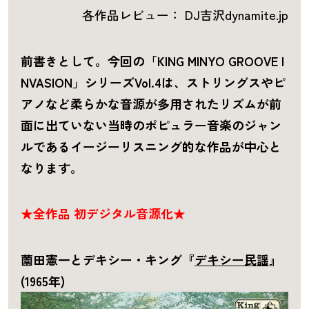
各作品レビュー： DJ吉沢dynamite.jp
前書きと
し
て
。今回の「KING MINYO GROOVE I
NVASION」シリーズ
Vol.4
は、ストリングスやピ
アノなど柔らかな音源が多用され
た
リズムが前
面に出
て
いない当時のポピュラー音楽のジャン
ル
で
あるイージーリスニング的な作品が中心と
なります。
★全作品 初デジタル音源化★
薗田憲一とデキシー・キング『
デキシー民謡
』
(1965年)