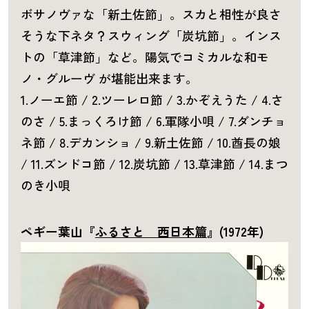
ボサノヴァな「新土佐節」。スカと相性が良さ
そうな下ネタ？スウィング「炭坑節」。インス
トの「草津節」など。陽気でコミカルな和モ
ノ・グルーヴ が堪能出来ます。
1.ノーエ節 / 2.ツーレロ節 / 3.かぞえうた / 4.さ
のさ / 5.まっくろけ節 / 6.軍隊小唄 / 7.ダンチョ
ネ節 / 8.デカンショ / 9.新土佐節 / 10.酋長の娘
/ 11.ズンドコ節 / 12.炭坑節 / 13.草津節 / 14.まつ
のき小唄
ペギー葉山『
ふるさと 西日本篇
』(1972年)