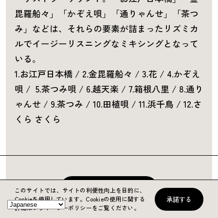
毘羅船々」「かぞえ唄」「通りゃんせ」「茶つ
み」などは、それらの要素が詰まったリズミカ
ルでイージーリスニングなミキシングとなって
いる。
1.お江戸日本橋 / 2.金毘羅船々 / 3.花 / 4.かぞえ
唄 / 5.茶つみ唄 / 6.越天楽 / 7.箱根八里 / 8.通り
ゃんせ / 9.茶つみ / 10.田植唄 / 11.浜千鳥 / 12.さ
くら さくら
BACK TO LIST
このサイトでは、サイトの利便性向上を目的に、
承諾する
Cookieを使用しています。
Cookieの使用に関する
詳細はプライバシーポリシーをご覧ください。