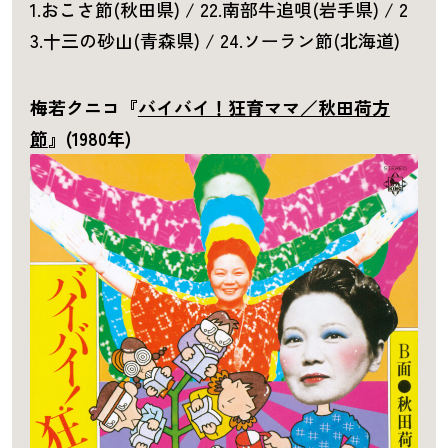
1.おこさ節(秋田県) / 22.南部牛追唄(岩手県) / 2
3.十三の砂山(青森県) / 24.ソーラン節(北海道)
梅若クニコ『
バイバイ！狂育ママ／秋田荷方
節
』(1980年)