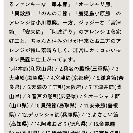
るファンキーな「串本節」「オーシャリ節」
「貝殻節」「のんのこ節」「鹿児島小原節」の
アレンジは小川寛興。一方、ジャジーな「宮津
節」「安来節」「阿波踊り」のアレンジは藤家
虹二と、ちゃんと住み分けが出来たお二方のア
レンジが特に素晴らしく、非常にカッコいいモ
ダン民謡に仕上がってます。
1.串本節(和歌山県) / 2.桑名の殿様(三重県) / 3.
大津絵(滋賀県) / 4.宮津節(京都府) / 5.鎌倉節(奈
良県) / 6.天満の子守唄(大阪府) / 7.下津井節(岡
山県) / 8.音戸の船唄(広島県) / 9.オーシャリ節
(山口県) / 10.貝殻節(鳥取県) / 11.安来節(島根
県) / 12.デカンショ節(兵庫県) / 13.よさこい節
(高知県) / 14.阿波おどり(徳島県) / 15.金毘羅
船々(香川県) / 16.伊予節(愛媛県) / 17.宇目の唄