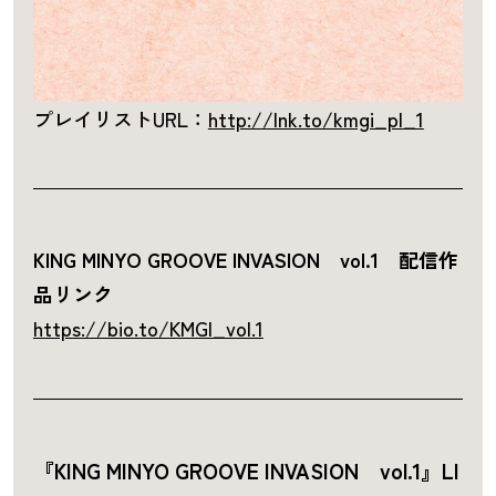
プレイリストURL：
http://lnk.to/kmgi_pl_1
KING MINYO GROOVE INVASION vol.1 配信作
品リンク
https://bio.to/KMGI_vol.1
『KING MINYO GROOVE INVASION vol.1』LI