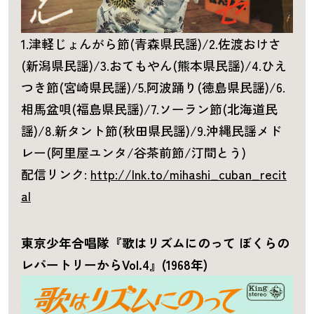
1.津軽じょんがら節(青森県民謡)/2.佐渡おけさ
(新潟県民謡)/3.おてもやん(熊本県民謡)/4.ひえ
つき節(宮崎県民謡)/5.阿波踊り(徳島県民謡)/6.
相馬盆唄(福島県民謡)/7.ソーラン節(北海道民
謡)/8.新タント節(秋田県民謡)/9.沖縄民謡メド
レー(阿里屋ユンタ/谷茶前節/汀間とう)
配信リンク:
http://lnk.to/mihashi_cuban_recit
al
東京少年合唱隊『歌はリズムにのって ぼくらの
レパートリーからVol.4』(1968年)