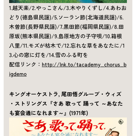
1.越天楽/2.やっこさん/3.木やりくずし/4.あわお
どり(徳島県民謡)/5.ソーラン節(北海道民謡)/6.
木曽節(長野県民謡)/7.黒田節(福岡県民謡)/8.田
原坂(熊本県民謡)/9.島原地方の子守唄/10.箱根
八里/11.モズが枯木で/12.忘れな草をあなたに/1
3.心の窓に灯を/14.雪のふる町を
配信リンク：
http://lnk.to/tacademy_chorus_b
igdemo
キングオーケストラ, 尾田悟グループ・ウィズ
・ストリングス『さあ 歌って 踊って ～あなた
も宴会通になれます～』(1971年)