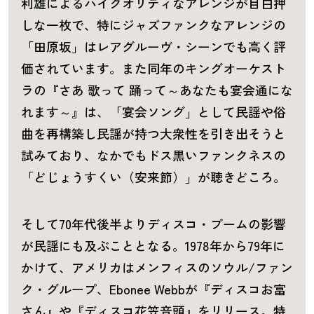
利雄によるハイクオリティなアレンジが目白押
しな一枚で、特にジャズファンクなアレンジの
「田原坂」はレアグルーヴ・シーンでも高く評
価されています。また同年のキングオーケスト
ラの『さあ 歌って 踊って～あなたも宴会通にな
れます～』は、「宴会ソング」として民謡や俗
曲を再構築し民謡が持つ大衆性を引き出そうと
試みており、なかでもドス黒いファンクネスの
「どじょうすくい（安来節）」が聴きどころ。
そして70年代後半よりディスコ・ブームの影響
が民謡にも及ぶこととなる。1978年から79年に
かけて、アメリカはメンフィスのソウル/ファン
ク・グループ、Ebonee Webbが『ディスコお富
さん』や『ディスコ花笠音頭』をリリース。特