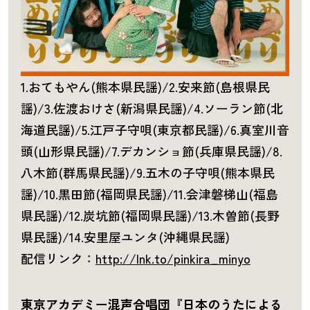
1.おてもやん(熊本県民謡)/2.安来節(島根県民
謡)/3.佐渡おけさ(新潟県民謡)/4.ソーラン節(北
海道民謡)/5.江戸子守唄(東京都民謡)/6.真室川音
頭(山形県民謡)/7.デカンショ節(兵庫県民謡)/8.
八木節(群馬県民謡)/9.五木の子守唄(熊本県民
謡)/10.黒田節(福岡県民謡)/11.会津磐梯山(福島
県民謡)/12.炭坑節(福岡県民謡)/13.木曽節(長野
県民謡)/14.安里屋ユンタ(沖縄県民謡)
配信リンク：
http://lnk.to/pinkira_minyo
東京アカデミー混声合唱団『日本のうたによる