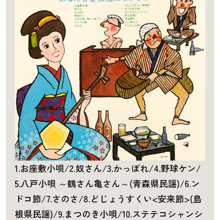
1.お座敷小唄/2.奴さん/3.かっぽれ/4.野球ケン/
5.八戸小唄 ～鶴さん亀さん～(青森県民謡)/6.ン
ドコ節/7.さのさ/8.どじょうすくい<安来節>(島
根県民謡)/9.まつのき小唄/10.ステテコシャンシ