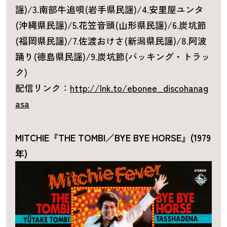
謡)/3.南部牛追唄(岩手県民謡)/4.安里屋ユンタ
(沖縄県民謡)/5.花笠音頭(山形県民謡)/6.炭坑節
(福岡県民謡)/7.佐渡おけさ(新潟県民謡)/8.阿波
踊り(徳島県民謡)/9.炭坑節(バッキング・トラッ
ク)
配信リンク：
http://lnk.to/ebonee_discohanag
asa
MITCHIE『THE TOMBI／BYE BYE HORSE』(1979
年)