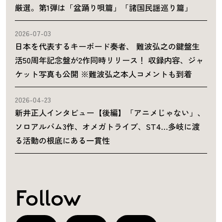
厳選。第1弾は「盆踊り唄篇」「諸国民謡巡り篇」
2026-07-03
日本を代表するキーボード奏者、 難波弘之の鍵盤生
活50周年記念盤が2作同時リリース！ 収録内容、ジャ
ケット写真も公開 ※難波弘之本人コメントも到着
2026-04-23
新井正人インタビュー【後編】「アニメじゃない」、
ソロアルバム3作、オメガトライブ、ST4…多岐に渡
る活動の根底にある一貫性
Follow