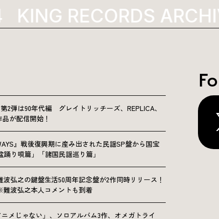
KING RECORDS ARCHI
Fo
NICLE”第2弾は90年代編 グレイトリッチーズ、REPLICA、
Sの9作品が配信開始！
OLKWAYS』戦後復興期に産み出された民謡SP盤から国宝
「盆踊り唄篇」「諸国民謡巡り篇」
難波弘之の鍵盤生活50周年記念盤が2作同時リリース！
※難波弘之本人コメントも到着
アニメじゃない」、ソロアルバム3作、オメガトライ