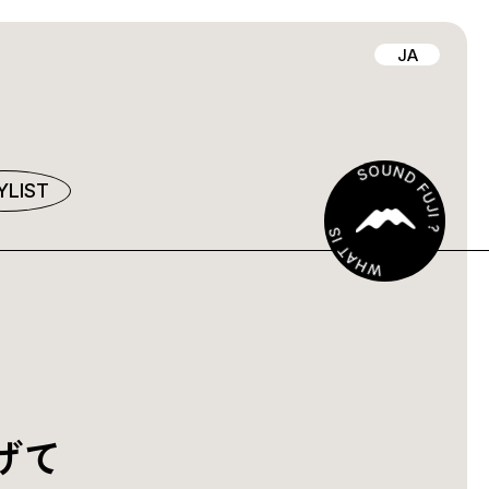
JA
YLIST
げて