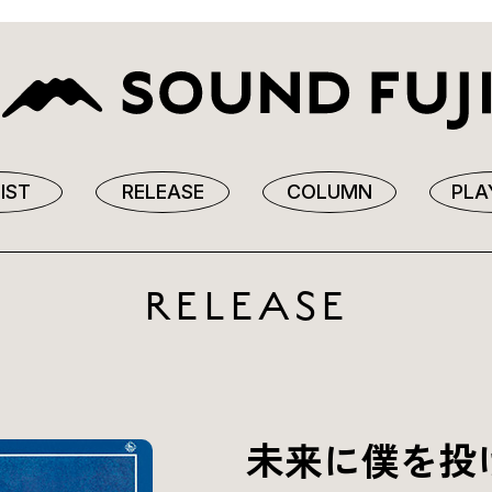
IST
RELEASE
COLUMN
PLA
RELEASE
未来に僕を投