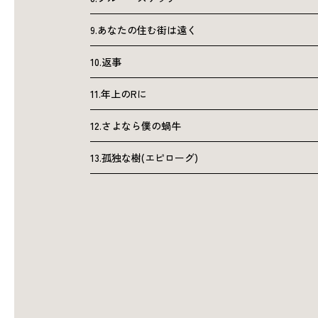
9.あなたの住む街は遠く
10.返事
11.年上のRに
12.さよなら僕の蝸牛
13.孤独な樹(エピローグ)