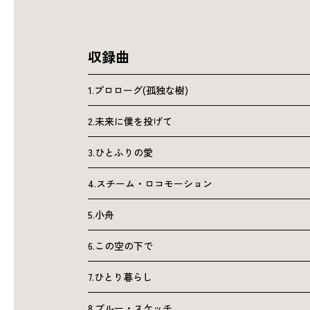
収録曲
1.プロローグ(孤独な樹)
2.未来に僕を投げて
3.ひとふりの愛
4.スチーム・ロコモーション
5.小舟
6.この空の下で
7.ひとり暮らし
8.ブルー・スケッチ