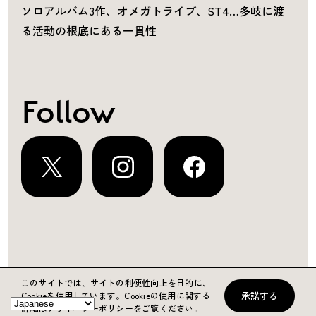
ソロアルバム3作、オメガトライブ、ST4…多岐に渡
る活動の根底にある一貫性
Follow
運営会社
プライバシーポリシー
お問い合わせ
このサイトでは、サイトの利便性向上を目的に、
承諾する
Cookieを使用しています。
Cookieの使用に関する
Copyright ©2024 KING RECORDS
詳細はプライバシーポリシーをご覧ください。