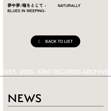
夢中夢/瞳をとじて -
NATURALLY
BLUES IN WEEPING-
BACK TO LIST
IVES
KING RECORDS ARCHIVES
NEWS