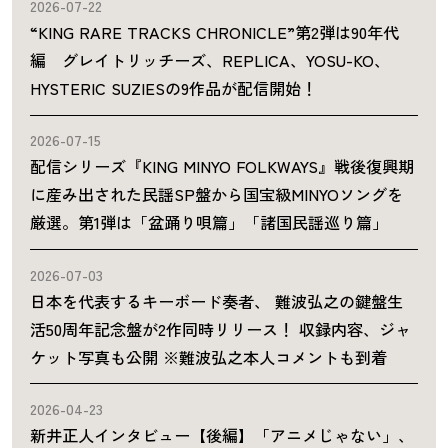
2026-07-22
“KING RARE TRACKS CHRONICLE”第2弾は90年代
編 グレイトリッチーズ、REPLICA、YOSU-KO、
HYSTERIC SUZIESの9作品が配信開始！
2026-07-15
配信シリーズ『KING MINYO FOLKWAYS』戦後復興期
に産み出された民謡SP盤から国宝級MINYOソングを
厳選。第1弾は「盆踊り唄篇」「諸国民謡巡り篇」
2026-07-03
日本を代表するキーボード奏者、 難波弘之の鍵盤生
活50周年記念盤が2作同時リリース！ 収録内容、ジャ
ケット写真も公開 ※難波弘之本人コメントも到着
2026-04-23
新井正人インタビュー【後編】「アニメじゃない」、