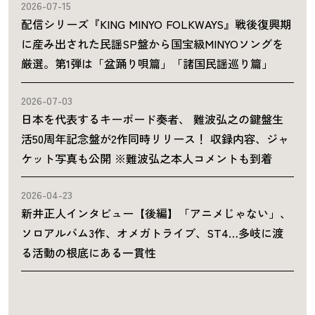
2026-07-15
配信シリーズ『KING MINYO FOLKWAYS』戦後復興期
に産み出された民謡SP盤から国宝級MINYOソングを
厳選。第1弾は「盆踊り唄篇」「諸国民謡巡り篇」
2026-07-03
日本を代表するキーボード奏者、 難波弘之の鍵盤生
活50周年記念盤が2作同時リリース！ 収録内容、ジャ
ケット写真も公開 ※難波弘之本人コメントも到着
2026-04-23
新井正人インタビュー【後編】「アニメじゃない」、
ソロアルバム3作、オメガトライブ、ST4…多岐に渡
る活動の根底にある一貫性