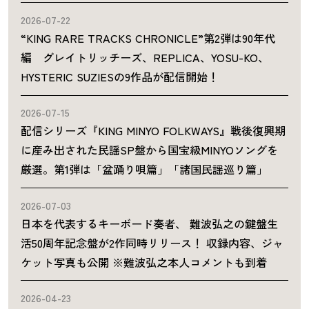
2026-07-22
“KING RARE TRACKS CHRONICLE”第2弾は90年代
編 グレイトリッチーズ、REPLICA、YOSU-KO、
HYSTERIC SUZIESの9作品が配信開始！
2026-07-15
配信シリーズ『KING MINYO FOLKWAYS』戦後復興期
に産み出された民謡SP盤から国宝級MINYOソングを
厳選。第1弾は「盆踊り唄篇」「諸国民謡巡り篇」
2026-07-03
日本を代表するキーボード奏者、 難波弘之の鍵盤生
活50周年記念盤が2作同時リリース！ 収録内容、ジャ
ケット写真も公開 ※難波弘之本人コメントも到着
2026-04-23