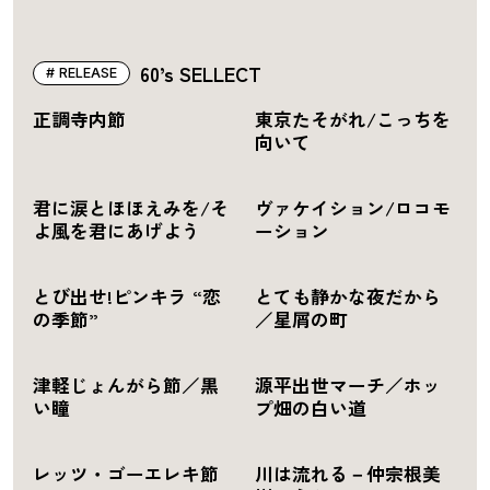
60’s SELLECT
RELEASE
正調寺内節
東京たそがれ/こっちを
向いて
君に涙とほほえみを/そ
ヴァケイション/ロコモ
よ風を君にあげよう
ーション
とび出せ!ピンキラ “恋
とても静かな夜だから
の季節”
／星屑の町
津軽じょんがら節／黒
源平出世マーチ／ホッ
い瞳
プ畑の白い道
レッツ・ゴーエレキ節
川は流れる－仲宗根美