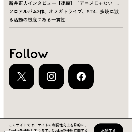
新井正人インタビュー【後編】「アニメじゃない」、
ソロアルバム3作、オメガトライブ、ST4…多岐に渡
る活動の根底にある一貫性
Follow
運営会社
プライバシーポリシー
お問い合わせ
このサイトでは、サイトの利便性向上を目的に、
承諾する
Cookieを使用しています。
Cookieの使用に関する
Copyright ©2024 KING RECORDS