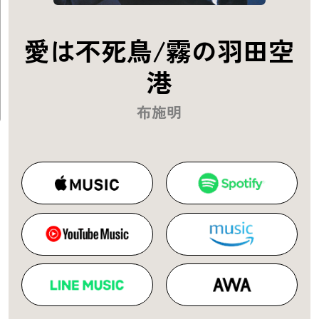
愛は不死鳥/霧の羽田空
港
布施明