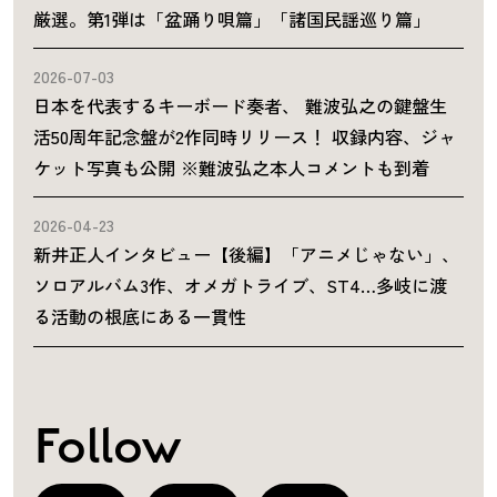
厳選。第1弾は「盆踊り唄篇」「諸国民謡巡り篇」
2026-07-03
日本を代表するキーボード奏者、 難波弘之の鍵盤生
活50周年記念盤が2作同時リリース！ 収録内容、ジャ
ケット写真も公開 ※難波弘之本人コメントも到着
2026-04-23
新井正人インタビュー【後編】「アニメじゃない」、
ソロアルバム3作、オメガトライブ、ST4…多岐に渡
る活動の根底にある一貫性
Follow