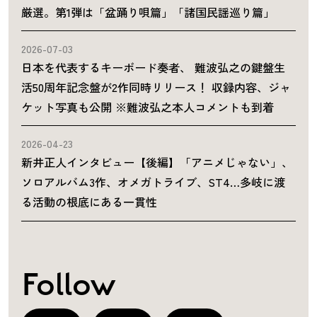
厳選。第1弾は「盆踊り唄篇」「諸国民謡巡り篇」
2026-07-03
日本を代表するキーボード奏者、 難波弘之の鍵盤生
活50周年記念盤が2作同時リリース！ 収録内容、ジャ
ケット写真も公開 ※難波弘之本人コメントも到着
2026-04-23
新井正人インタビュー【後編】「アニメじゃない」、
ソロアルバム3作、オメガトライブ、ST4…多岐に渡
る活動の根底にある一貫性
Follow