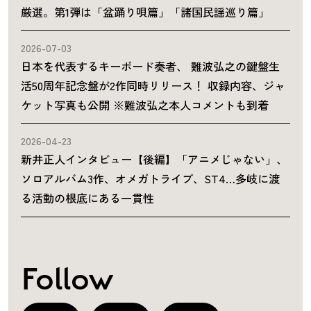
厳選。第1弾は「盆踊り唄篇」「諸国民謡巡り篇」
2026-07-03
日本を代表するキーボード奏者、 難波弘之の鍵盤生
活50周年記念盤が2作同時リリース！ 収録内容、ジャ
ケット写真も公開 ※難波弘之本人コメントも到着
2026-04-23
新井正人インタビュー【後編】「アニメじゃない」、
ソロアルバム3作、オメガトライブ、ST4…多岐に渡
る活動の根底にある一貫性
Follow