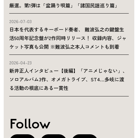
厳選。第1弾は「盆踊り唄篇」「諸国民謡巡り篇」
2026-07-03
日本を代表するキーボード奏者、 難波弘之の鍵盤生
活50周年記念盤が2作同時リリース！ 収録内容、ジャ
ケット写真も公開 ※難波弘之本人コメントも到着
2026-04-23
新井正人インタビュー【後編】「アニメじゃない」、
ソロアルバム3作、オメガトライブ、ST4…多岐に渡
る活動の根底にある一貫性
Follow