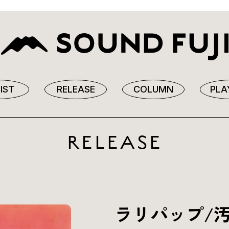
IST
RELEASE
COLUMN
PLA
RELEASE
ラリパップ/