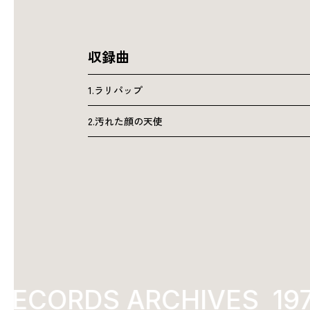
収録曲
1.ラリパップ
2.汚れた顔の天使
ECORDS ARCHIVES
1978