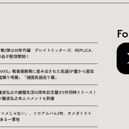
Fo
NICLE”第2弾は90年代編 グレイトリッチーズ、REPLICA、
Sの9作品が配信開始！
OLKWAYS』戦後復興期に産み出された民謡SP盤から国宝
「盆踊り唄篇」「諸国民謡巡り篇」
難波弘之の鍵盤生活50周年記念盤が2作同時リリース！
※難波弘之本人コメントも到着
アニメじゃない」、ソロアルバム3作、オメガトライ
にある一貫性