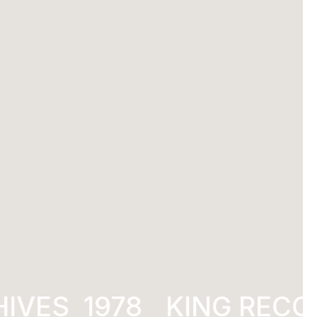
VES
1978
KING RECOR