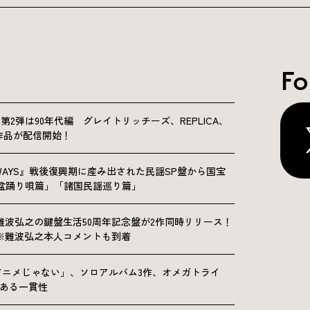
Fo
NICLE”第2弾は90年代編 グレイトリッチーズ、REPLICA、
Sの9作品が配信開始！
OLKWAYS』戦後復興期に産み出された民謡SP盤から国宝
「盆踊り唄篇」「諸国民謡巡り篇」
難波弘之の鍵盤生活50周年記念盤が2作同時リリース！
※難波弘之本人コメントも到着
アニメじゃない」、ソロアルバム3作、オメガトライ
にある一貫性