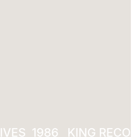
VES
1986
KING RECOR