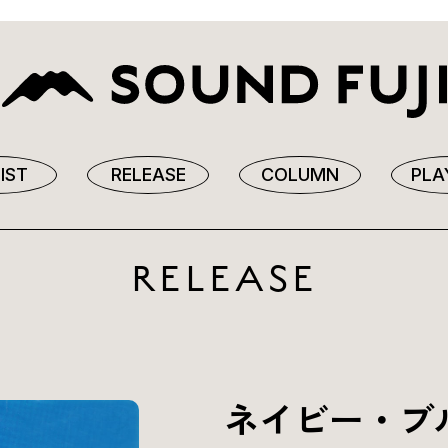
IST
RELEASE
COLUMN
PLA
RELEASE
ネイビー・ブ