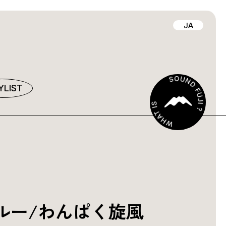
JA
YLIST
ルー/わんぱく旋風