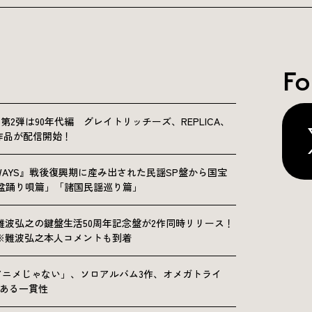
Fo
NICLE”第2弾は90年代編 グレイトリッチーズ、REPLICA、
Sの9作品が配信開始！
OLKWAYS』戦後復興期に産み出された民謡SP盤から国宝
「盆踊り唄篇」「諸国民謡巡り篇」
難波弘之の鍵盤生活50周年記念盤が2作同時リリース！
※難波弘之本人コメントも到着
アニメじゃない」、ソロアルバム3作、オメガトライ
にある一貫性