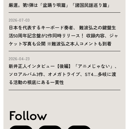
厳選。第1弾は「盆踊り唄篇」「諸国民謡巡り篇」
2026-07-03
日本を代表するキーボード奏者、 難波弘之の鍵盤生
活50周年記念盤が2作同時リリース！ 収録内容、ジャ
ケット写真も公開 ※難波弘之本人コメントも到着
2026-04-23
新井正人インタビュー【後編】「アニメじゃない」、
ソロアルバム3作、オメガトライブ、ST4…多岐に渡
る活動の根底にある一貫性
Follow