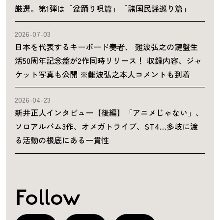
厳選。第1弾は「盆踊り唄篇」「諸国民謡巡り篇」
2026-07-03
日本を代表するキーボード奏者、 難波弘之の鍵盤生
活50周年記念盤が2作同時リリース！ 収録内容、ジャ
ケット写真も公開 ※難波弘之本人コメントも到着
2026-04-23
新井正人インタビュー【後編】「アニメじゃない」、
ソロアルバム3作、オメガトライブ、ST4…多岐に渡
る活動の根底にある一貫性
Follow