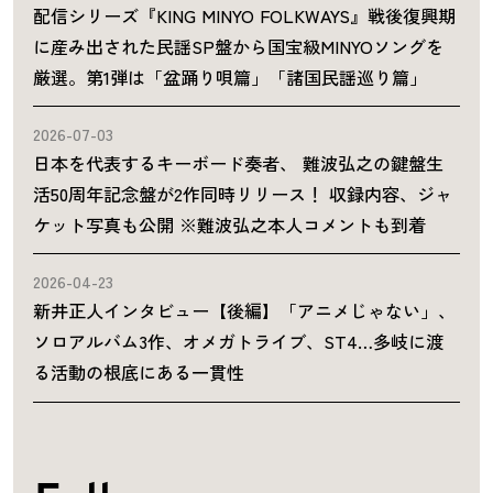
配信シリーズ『KING MINYO FOLKWAYS』戦後復興期
に産み出された民謡SP盤から国宝級MINYOソングを
厳選。第1弾は「盆踊り唄篇」「諸国民謡巡り篇」
2026-07-03
日本を代表するキーボード奏者、 難波弘之の鍵盤生
活50周年記念盤が2作同時リリース！ 収録内容、ジャ
ケット写真も公開 ※難波弘之本人コメントも到着
2026-04-23
新井正人インタビュー【後編】「アニメじゃない」、
ソロアルバム3作、オメガトライブ、ST4…多岐に渡
る活動の根底にある一貫性