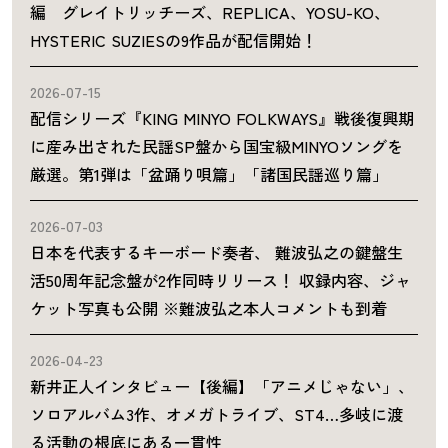
編 グレイトリッチーズ、REPLICA、YOSU-KO、
HYSTERIC SUZIESの9作品が配信開始！
2026-07-15
配信シリーズ『KING MINYO FOLKWAYS』戦後復興期
に産み出された民謡SP盤から国宝級MINYOソングを
厳選。第1弾は「盆踊り唄篇」「諸国民謡巡り篇」
2026-07-03
日本を代表するキーボード奏者、 難波弘之の鍵盤生
活50周年記念盤が2作同時リリース！ 収録内容、ジャ
ケット写真も公開 ※難波弘之本人コメントも到着
2026-04-23
新井正人インタビュー【後編】「アニメじゃない」、
ソロアルバム3作、オメガトライブ、ST4…多岐に渡
る活動の根底にある一貫性