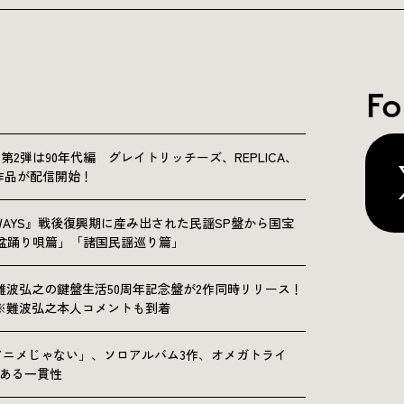
Fo
NICLE”第2弾は90年代編 グレイトリッチーズ、REPLICA、
Sの9作品が配信開始！
OLKWAYS』戦後復興期に産み出された民謡SP盤から国宝
「盆踊り唄篇」「諸国民謡巡り篇」
難波弘之の鍵盤生活50周年記念盤が2作同時リリース！
※難波弘之本人コメントも到着
アニメじゃない」、ソロアルバム3作、オメガトライ
にある一貫性