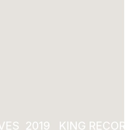
VES
KING RECORD