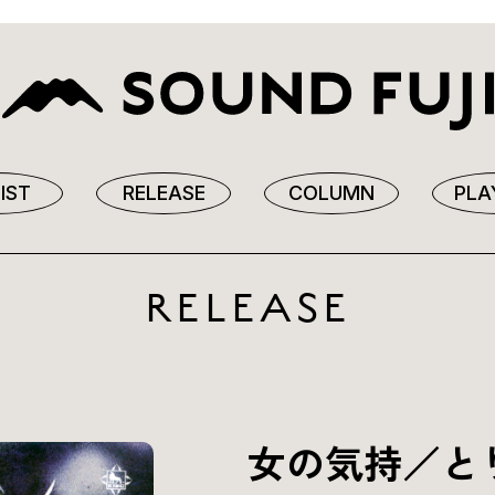
IST
RELEASE
COLUMN
PLA
RELEASE
女の気持／と