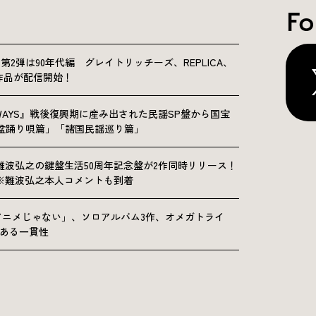
Fo
NICLE”第2弾は90年代編 グレイトリッチーズ、REPLICA、
Sの9作品が配信開始！
OLKWAYS』戦後復興期に産み出された民謡SP盤から国宝
「盆踊り唄篇」「諸国民謡巡り篇」
難波弘之の鍵盤生活50周年記念盤が2作同時リリース！
※難波弘之本人コメントも到着
アニメじゃない」、ソロアルバム3作、オメガトライ
にある一貫性