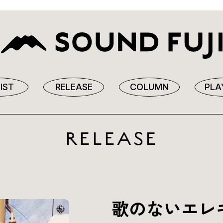
IST
RELEASE
COLUMN
PLA
RELEASE
歌のないエレ