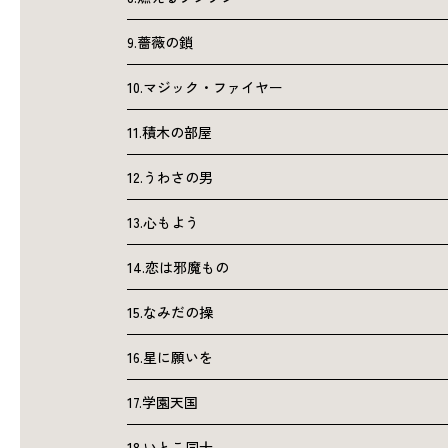
9.薔薇の鎖
10.マジック・ファイヤー
11.積木の部屋
12.うわさの男
13.心もよう
14.恋は邪魔もの
15.なみだの操
16.星に願いを
17.学園天国
18.いとこ同士