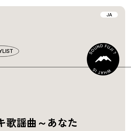
JA
YLIST
キ歌謡曲～あなた