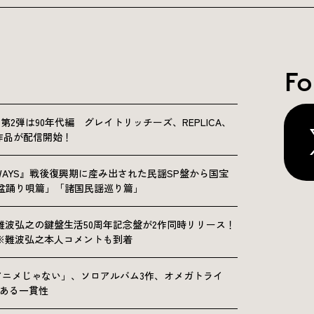
Fo
NICLE”第2弾は90年代編 グレイトリッチーズ、REPLICA、
Sの9作品が配信開始！
OLKWAYS』戦後復興期に産み出された民謡SP盤から国宝
「盆踊り唄篇」「諸国民謡巡り篇」
難波弘之の鍵盤生活50周年記念盤が2作同時リリース！
※難波弘之本人コメントも到着
アニメじゃない」、ソロアルバム3作、オメガトライ
にある一貫性