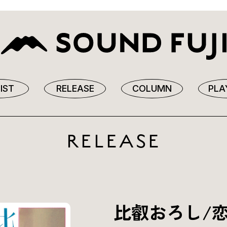
IST
RELEASE
COLUMN
PLA
RELEASE
比叡おろし/