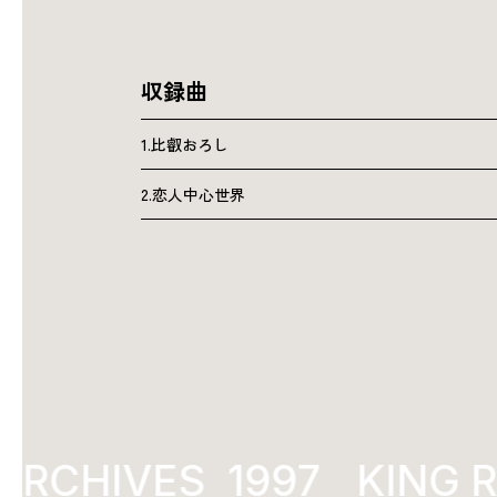
収録曲
1.比叡おろし
2.恋人中心世界
RCHIVES
1997
KING R