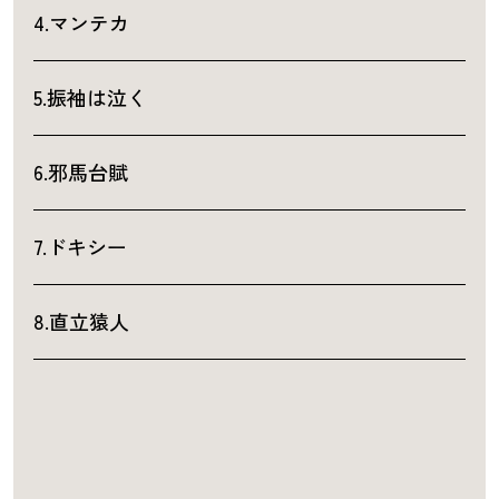
4.マンテカ
5.振袖は泣く
6.邪馬台賦
7.ドキシー
8.直立猿人