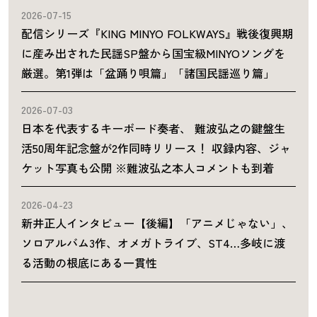
2026-07-15
配信シリーズ『KING MINYO FOLKWAYS』戦後復興期
に産み出された民謡SP盤から国宝級MINYOソングを
厳選。第1弾は「盆踊り唄篇」「諸国民謡巡り篇」
2026-07-03
日本を代表するキーボード奏者、 難波弘之の鍵盤生
活50周年記念盤が2作同時リリース！ 収録内容、ジャ
ケット写真も公開 ※難波弘之本人コメントも到着
2026-04-23
新井正人インタビュー【後編】「アニメじゃない」、
ソロアルバム3作、オメガトライブ、ST4…多岐に渡
る活動の根底にある一貫性