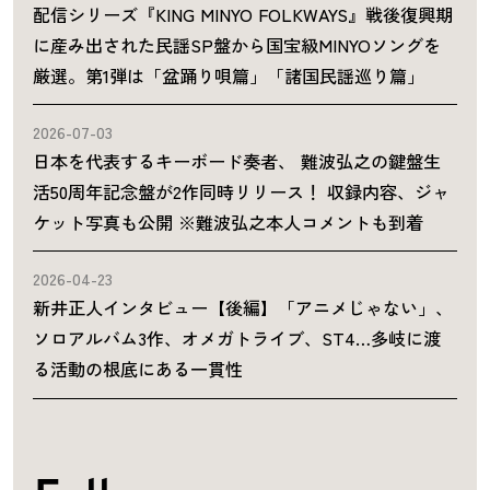
配信シリーズ『KING MINYO FOLKWAYS』戦後復興期
に産み出された民謡SP盤から国宝級MINYOソングを
厳選。第1弾は「盆踊り唄篇」「諸国民謡巡り篇」
2026-07-03
日本を代表するキーボード奏者、 難波弘之の鍵盤生
活50周年記念盤が2作同時リリース！ 収録内容、ジャ
ケット写真も公開 ※難波弘之本人コメントも到着
2026-04-23
新井正人インタビュー【後編】「アニメじゃない」、
ソロアルバム3作、オメガトライブ、ST4…多岐に渡
る活動の根底にある一貫性