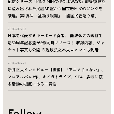
配信シリーズ『KING MINYO FOLKWAYS』戦後復興期
に産み出された民謡SP盤から国宝級MINYOソングを
厳選。第1弾は「盆踊り唄篇」「諸国民謡巡り篇」
2026-07-03
日本を代表するキーボード奏者、 難波弘之の鍵盤生
活50周年記念盤が2作同時リリース！ 収録内容、ジャ
ケット写真も公開 ※難波弘之本人コメントも到着
2026-04-23
新井正人インタビュー【後編】「アニメじゃない」、
ソロアルバム3作、オメガトライブ、ST4…多岐に渡
る活動の根底にある一貫性
Follow